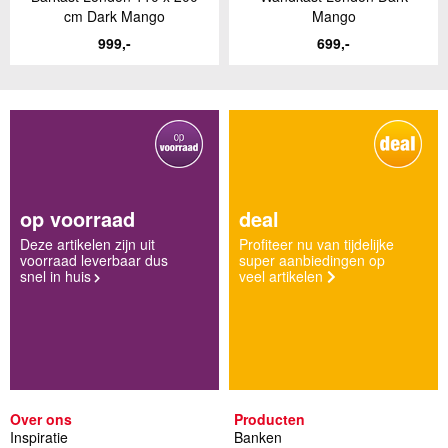
cm Dark Mango
Mango
999,-
699,-
op voorraad
deal
Deze artikelen zijn uit
Profiteer nu van tijdelijke
voorraad leverbaar dus
super aanbiedingen op
snel in huis
veel artikelen
Over ons
Producten
Inspiratie
Banken