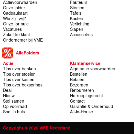
Actievoorwaarden
Fauteuils
Onze folder
Stoelen
Cadeaukaart
Tafels
Wie zijn wij?
Kasten
Onze formule
Verlichting
Vacatures
Slapen
Zakelijke klant
Accessoires
Ondernemer bij VME
AlleFolders
Actie
Klantenservice
Tips over banken
Algemene voorwaarden
Tips over stoelen
Bestellen
Tips over kasten
Betalen
Tips over boxsprings
Bezorgen
Deal
Retourneren
Nieuw
Herroepingsrecht
Stel samen
Contact
Op voorraad
Garantie & Onderhoud
Snel in huis
All-in-House
Copyright © 2026 VME Nederland