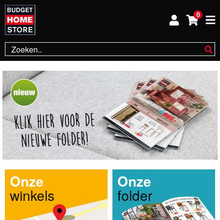
0
Onze
Onze
winkels
folder