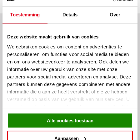
Toestemming
Details
Over
Woon programma
Deze website maakt gebruik van cookies
London
We gebruiken cookies om content en advertenties te
personaliseren, om functies voor social media te bieden
Bekijk alles
en om ons websiteverkeer te analyseren. Ook delen we
informatie over uw gebruik van onze site met onze
partners voor social media, adverteren en analyse. Deze
partners kunnen deze gegevens combineren met andere
informatie die u aan ze heeft verstrekt of die ze hebben
Hoektafel London Dark
verzameld op basis van uw gebruik van hun services. U
Mango
gaat akkoord met onze cookies als u onze website blijft
399,-
gebruiken.
Alle cookies toestaan
Aanpassen