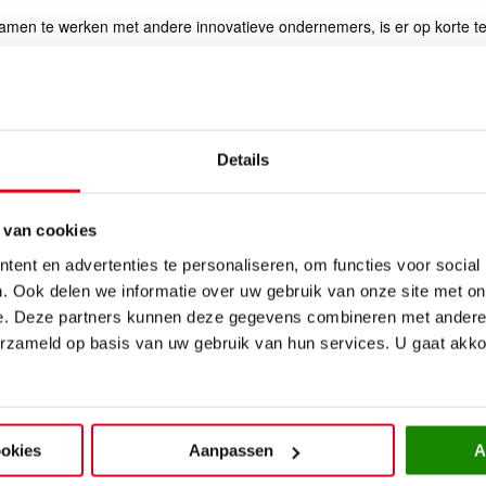
en te werken met andere innovatieve ondernemers, is er op korte ter
an ooit.
n houden daardoor geen logge of dure organisatie in stand. De volledig
Details
nemers.
 van cookies
blijvend contact met ons op te nemen!
ent en advertenties te personaliseren, om functies voor social
. Ook delen we informatie over uw gebruik van onze site met on
e. Deze partners kunnen deze gegevens combineren met andere i
erzameld op basis van uw gebruik van hun services. U gaat akk
ookies
Aanpassen
A