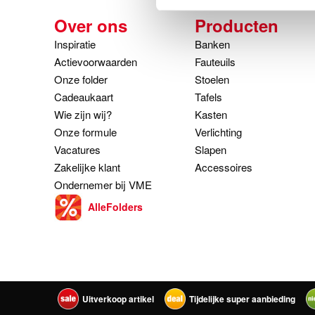
Over ons
Producten
Inspiratie
Banken
Actievoorwaarden
Fauteuils
Onze folder
Stoelen
Cadeaukaart
Tafels
Wie zijn wij?
Kasten
Onze formule
Verlichting
Vacatures
Slapen
Zakelijke klant
Accessoires
Ondernemer bij VME
AlleFolders
Uitverkoop artikel
Tijdelijke super aanbieding