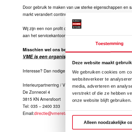
Door gebruik te maken van uw sterke eigenschappen en sam
markt verandert continu en de consument is veeleisender d
Wij zijn een non profit organisatie zonder verdienmodel e
aan het servicekantoor.
Toestemming
Misschien wel ons belangrijkste speerpunt:
VME is een organisatie van, voor en door onder
Deze website maakt gebruik
Interesse? Dan nodigen wij je van harte uit om geheel vrij
We gebruiken cookies om cont
websiteverkeer te analyseren
Interieurpartnerring / VME Nederland BV
media, adverteren en analys
De Zonnecel 4
verstrekt of die ze hebben v
3815 KN Amersfoort
onze website blijft gebruiken.
Tel: 035 – 2400 333
Email:
directie@vmeretail.nl
Alleen noodzakelijke c