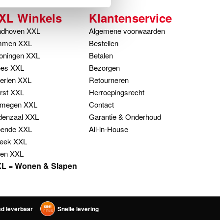
XL Winkels
Klantenservice
ndhoven XXL
Algemene voorwaarden
men XXL
Bestellen
oningen XXL
Betalen
es XXL
Bezorgen
erlen XXL
Retourneren
rst XXL
Herroepingsrecht
jmegen XXL
Contact
denzaal XXL
Garantie & Onderhoud
ende XXL
All-in-House
eek XXL
en XXL
L = Wonen & Slapen
ad leverbaar
Snelle levering