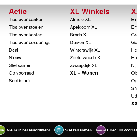
Actie
XL Winkels
X
Tips over banken
Almelo XL
Ei
Tips over stoelen
Apeldoorn XL
Em
Tips over kasten
Breda XL
Gr
Tips over boxsprings
Duiven XL
Go
Deal
Winterswijk XL
He
Nieuw
Zoeterwoude XL
Ho
Stel samen
Zwaagdijk XL
Ni
XL = Wonen
Op voorraad
Ol
Snel in huis
Op
Sn
Ud
XX
Nieuw in het assortiment
Stel zelf samen
Direct uit voorra