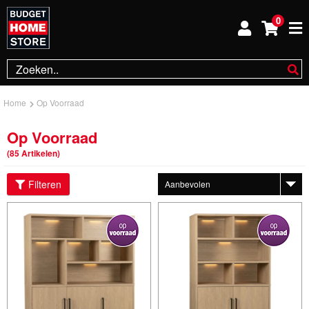
0
Home
Op Voorraad
Op Voorraad
(85 Artikelen)
Filteren