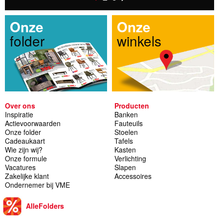
Onze
Onze
folder
winkels
Over ons
Producten
Inspiratie
Banken
Actievoorwaarden
Fauteuils
Onze folder
Stoelen
Cadeaukaart
Tafels
Wie zijn wij?
Kasten
Onze formule
Verlichting
Vacatures
Slapen
Zakelijke klant
Accessoires
Ondernemer bij VME
AlleFolders