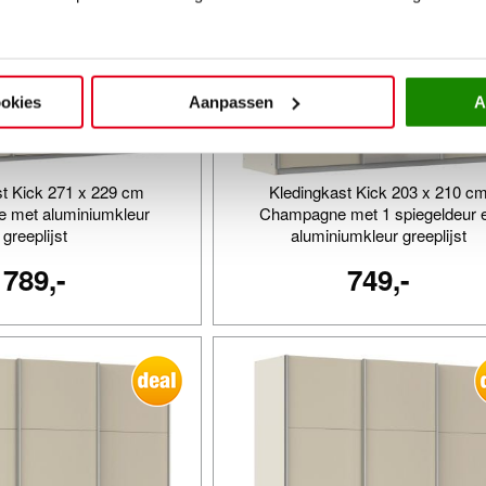
ookies
Aanpassen
A
st Kick 271 x 229 cm
Kledingkast Kick 203 x 210 c
 met aluminiumkleur
Champagne met 1 spiegeldeur 
greeplijst
aluminiumkleur greeplijst
789,-
749,-