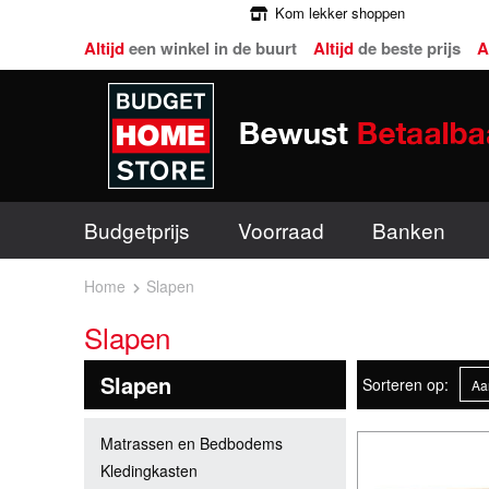
Kom lekker shoppen
Altijd
een winkel in de buurt
Altijd
de beste prijs
A
Budgetprijs
Voorraad
Banken
Home
Slapen
Slapen
Slapen
Sorteren op:
Matrassen en Bedbodems
Kledingkasten