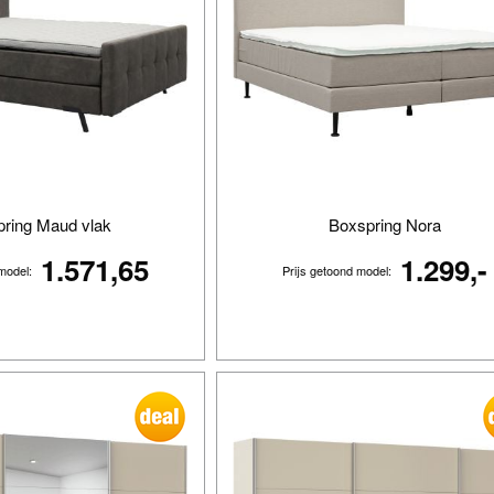
ring Maud vlak
Boxspring Nora
1.571,65
1.299,-
 model:
Prijs getoond model: