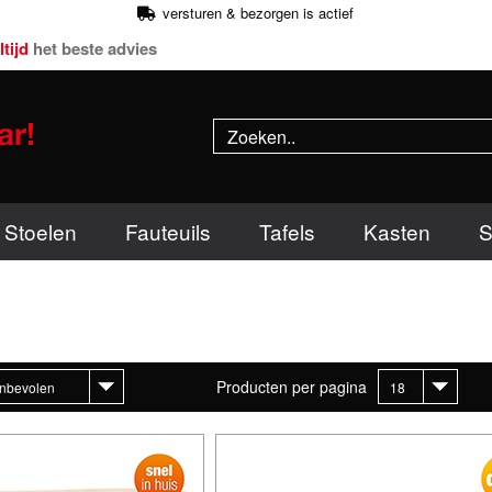
versturen & bezorgen is actief
ltijd
het beste advies
Stoelen
Fauteuils
Tafels
Kasten
S
Producten per pagina