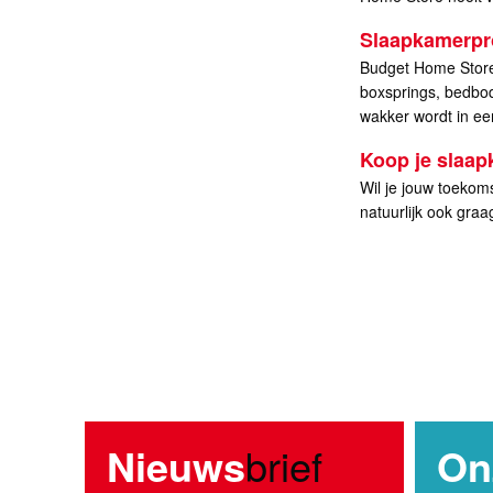
Slaapkamerpr
Budget Home Store 
boxsprings, bedbod
wakker wordt in een
Koop je slaap
Wil je jouw toekom
natuurlijk ook gra
Nieuws
brief
On