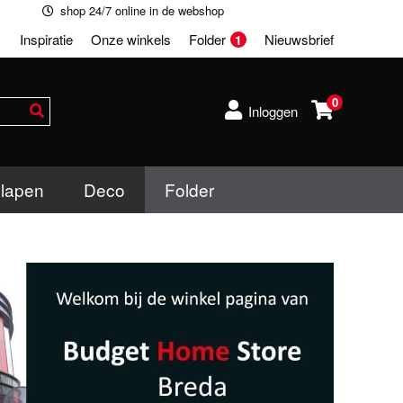
shop 24/7 online in de webshop
Inspiratie
Onze winkels
Folder
Nieuwsbrief
1
0
Inloggen
lapen
Deco
Folder