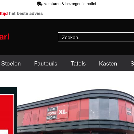
versturen & bezorgen is actief
ltijd
het beste advies
Stoelen
Fauteuils
Tafels
Kasten
S