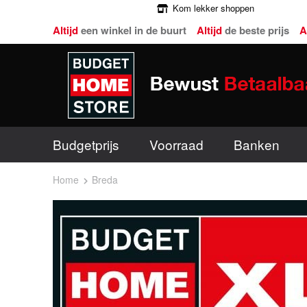
Kom lekker shoppen
Altijd
een winkel in de buurt
Altijd
de beste prijs
A
Budgetprijs
Voorraad
Banken
Home
Breda