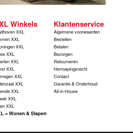
XL Winkels
Klantenservice
ndhoven XXL
Algemene voorwaarden
men XXL
Bestellen
oningen XXL
Betalen
es XXL
Bezorgen
erlen XXL
Retourneren
rst XXL
Herroepingsrecht
jmegen XXL
Contact
denzaal XXL
Garantie & Onderhoud
ende XXL
All-in-House
eek XXL
en XXL
L = Wonen & Slapen