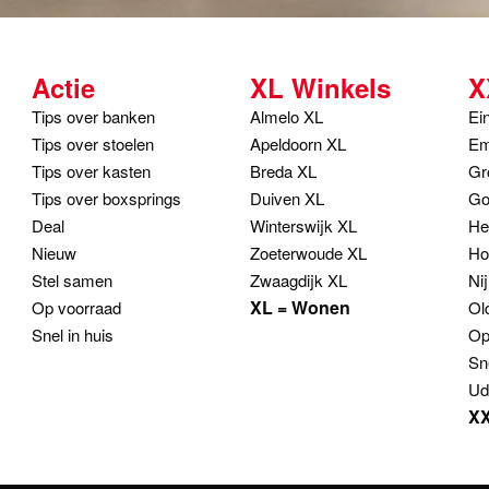
Actie
XL Winkels
X
Tips over banken
Almelo XL
Ei
Tips over stoelen
Apeldoorn XL
Em
Tips over kasten
Breda XL
Gr
Tips over boxsprings
Duiven XL
Go
Deal
Winterswijk XL
He
Nieuw
Zoeterwoude XL
Ho
Stel samen
Zwaagdijk XL
Ni
XL = Wonen
Op voorraad
Ol
Snel in huis
Op
Sn
Ud
XX