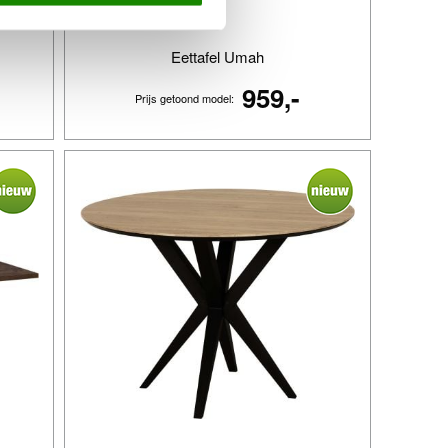
Eettafel Umah
959,-
Prijs getoond model: