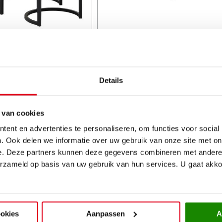
fel Hill set van 3
Eettafel Vertigo
399,-
1.099,-
oond model:
Prijs getoond model:
Details
 van cookies
ent en advertenties te personaliseren, om functies voor social
. Ook delen we informatie over uw gebruik van onze site met on
e. Deze partners kunnen deze gegevens combineren met andere i
erzameld op basis van uw gebruik van hun services. U gaat akk
ookies
Aanpassen
A