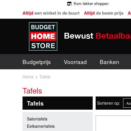
Kom lekker shoppen
Altijd
een winkel in de buurt
Altijd
de beste prijs
A
Budgetprijs
Voorraad
Banken
Home
Tafels
Tafels
Tafels
Sorteren op:
Salontafels
Eetkamertafels