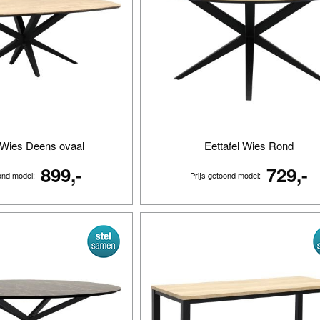
l Wies Deens ovaal
Eettafel Wies Rond
899,-
729,-
oond model:
Prijs getoond model: