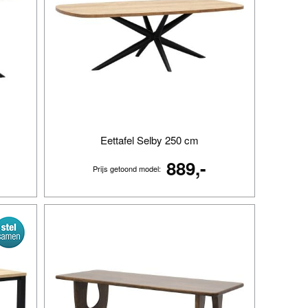
Eettafel Selby 250 cm
889,-
Prijs getoond model: