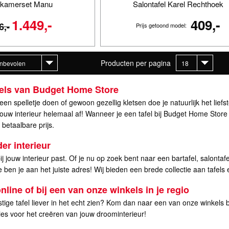
kamerset Manu
Salontafel Karel Rechthoek
1.449,-
409,-
6,-
Prijs getoond model:
Producten per pagina
fels van Budget Home Store
 een spelletje doen of gewoon gezellig kletsen doe je natuurlijk het lief
ouw interieur helemaal af! Wanneer je een tafel bij Budget Home Store k
 betaalbare prijs.
der interieur
ij jouw interieur past. Of je nu op zoek bent naar een bartafel, salontafe
ben je aan het juiste adres! Wij bieden een brede collectie aan tafels 
online of bij een van onze winkels in je regio
tige tafel liever in het echt zien? Kom dan naar een van onze winkels bi
es voor het creëren van jouw droominterieur!