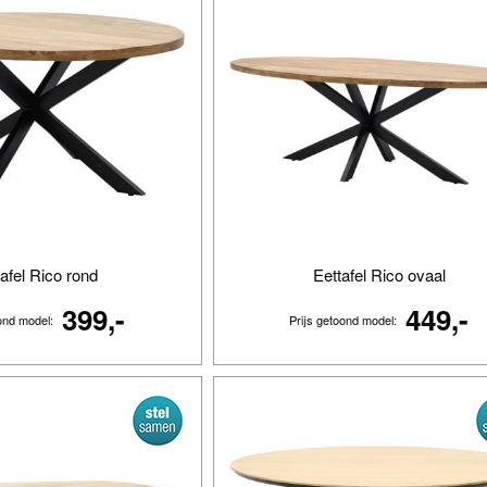
tafel Rico rond
Eettafel Rico ovaal
399,-
449,-
oond model:
Prijs getoond model: