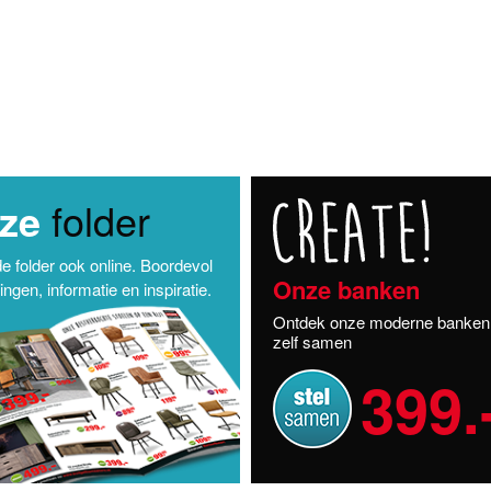
ze
folder
de folder ook online. Boordevol
Onze banken
ngen, informatie en inspiratie.
Ontdek onze moderne banken 
zelf samen
399.