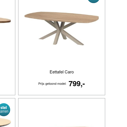
Eettafel Caro
799,-
Prijs getoond model: