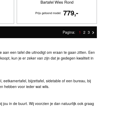
Bartafel Wies Rond
779,-
Prijs getoond model:
Pagina:
1
2
3
ste aan een tafel die uitnodigt om eraan te gaan zitten. Een
oopt, kun je er zeker van zijn dat je gedegen kwaliteit in
l, eetkamertafel, bijzettafel, sidetable of een bureau, bij
en hebben voor ieder wat wils.
j jou in de buurt. Wij voorzien je dan natuurlijk ook graag