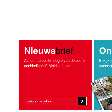
Nieuws
brief
On
Als eerste op de hoogte van de beste
Bekijk 
aanbiedingen? Meld je nu aan!
aanbiedi