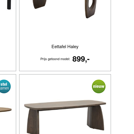
Eettafel Haley
899,-
Prijs getoond model: