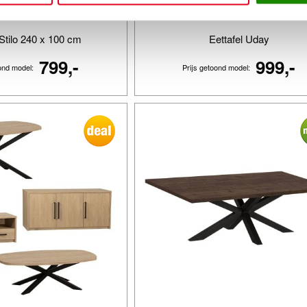
 Stilo 240 x 100 cm
Eettafel Uday
799,-
999,-
oond model:
Prijs getoond model: