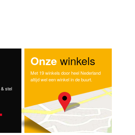
Onze
winkels
Met 19 winkels door heel Nederland
altijd wel een winkel in de buurt.
& stel
-