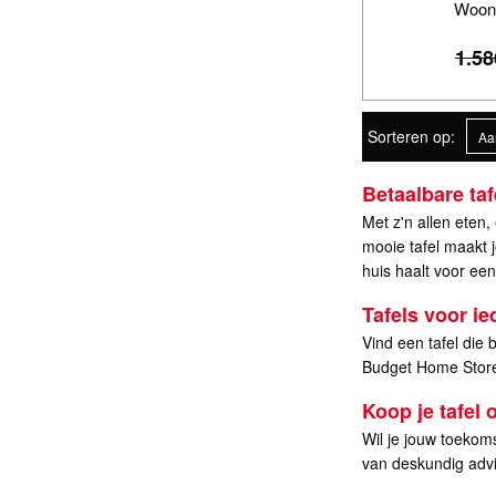
Woon
1.58
Sorteren op:
Betaalbare ta
Met z'n allen eten,
mooie tafel maakt j
huis haalt voor een
Tafels voor ie
Vind een tafel die b
Budget Home Store 
Koop je tafel 
Wil je jouw toekoms
van deskundig advi