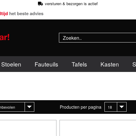
versturen & bezorgen is actief
ltijd
het beste advies
Stoelen
Fauteuils
Tafels
Kasten
S
Producten per pagina