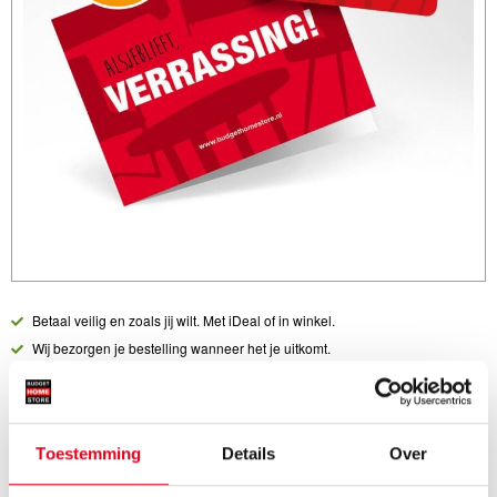
Betaal veilig en zoals jij wilt. Met iDeal of in winkel.
Wij bezorgen je bestelling wanneer het je uitkomt.
Liever afhalen in 1 van onze 19 vestigingen? Geen probleem!
Vraag over een product? Neem direct
contact
op.
Actuele winkelvoorraad?
Bel
direct met je dichtstbijzijnde winkel.
Toestemming
Details
Over
Ook verkrijgbaar: