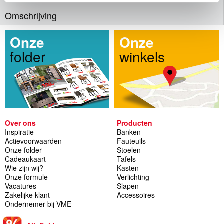
Omschrijving
Onze
Onze
folder
winkels
Over ons
Producten
Inspiratie
Banken
Actievoorwaarden
Fauteuils
Onze folder
Stoelen
Cadeaukaart
Tafels
Wie zijn wij?
Kasten
Onze formule
Verlichting
Vacatures
Slapen
Zakelijke klant
Accessoires
Ondernemer bij VME