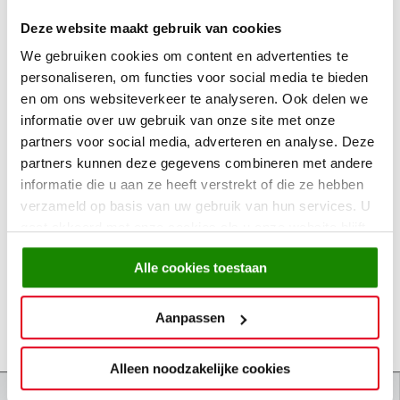
Deze website maakt gebruik van cookies
We gebruiken cookies om content en advertenties te
personaliseren, om functies voor social media te bieden
Aantal:
en om ons websiteverkeer te analyseren. Ook delen we
informatie over uw gebruik van onze site met onze
partners voor social media, adverteren en analyse. Deze
15,-
partners kunnen deze gegevens combineren met andere
informatie die u aan ze heeft verstrekt of die ze hebben
verzameld op basis van uw gebruik van hun services. U
In winkelmandje
Reserveer
gaat akkoord met onze cookies als u onze website blijft
gebruiken.
Alle cookies toestaan
Wil je het artikel zelf ervaren of direct meenemen?
Bekijk hier onze actuele winkelvoorraad
Aanpassen
Bekijk actuele winkelvoorraad
Alleen noodzakelijke cookies
Specificaties