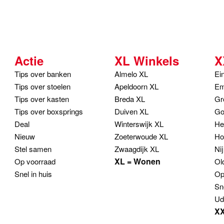
Actie
XL Winkels
X
Tips over banken
Almelo XL
Ei
Tips over stoelen
Apeldoorn XL
Em
Tips over kasten
Breda XL
Gr
Tips over boxsprings
Duiven XL
Go
Deal
Winterswijk XL
He
Nieuw
Zoeterwoude XL
Ho
Stel samen
Zwaagdijk XL
Ni
XL = Wonen
Op voorraad
Ol
Snel in huis
Op
Sn
Ud
XX