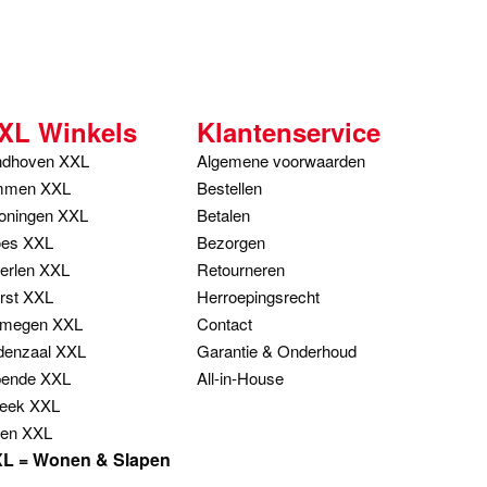
XL Winkels
Klantenservice
ndhoven XXL
Algemene voorwaarden
men XXL
Bestellen
oningen XXL
Betalen
es XXL
Bezorgen
erlen XXL
Retourneren
rst XXL
Herroepingsrecht
jmegen XXL
Contact
denzaal XXL
Garantie & Onderhoud
ende XXL
All-in-House
eek XXL
en XXL
L = Wonen & Slapen