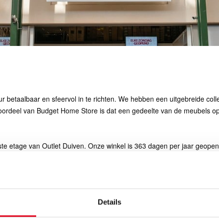
 betaalbaar en sfeervol in te richten. We hebben een uitgebreide colle
t voordeel van Budget Home Store is dat een gedeelte van de meubels op
ste etage van Outlet Duiven. Onze winkel is 363 dagen per jaar geopen
parkeergelegenheid.
ngstijden
Afwijkende openingstijden
09:00 - 18:00 uur
3 apr
09.00 – 18.00 uur
09:00 - 18:00 uur
5 apr
09.00 – 17.30 uur
Details
09:00 - 18:00 uur
6 apr
09.00 – 18.00 uur