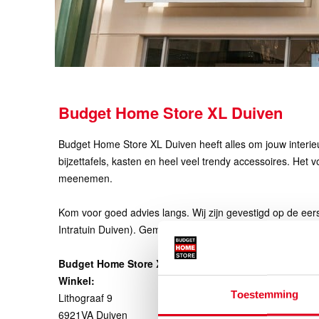
Budget Home Store XL Duiven
Budget Home Store XL Duiven heeft alles om jouw interieur
bijzettafels, kasten en heel veel trendy accessoires. He
meenemen.
Kom voor goed advies langs. Wij zijn gevestigd op de eer
Intratuin Duiven). Gemakkelijk bereikbaar en met gratis 
Openi
Budget Home Store XL Duiven
Ma.
Winkel:
Di.
Toestemming
Lithograaf 9
Wo.
6921VA Duiven