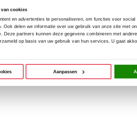
09:00 - 21:00 uur
27 apr
09.00 – 18.00 uur
09:00 - 21:00 uur
4 mei
09.00 – 18.00 uur
 van cookies
09:00 - 18:00 uur
5 mei
09.00 – 18.00 uur
ent en advertenties te personaliseren, om functies voor social
11:00 - 17:30 uur
14 mei
09.00 – 18.00 uur
. Ook delen we informatie over uw gebruik van onze site met on
24 mei
09.00 – 17.30 uur
e. Deze partners kunnen deze gegevens combineren met andere i
25 mei
09.00 – 18.00 uur
erzameld op basis van uw gebruik van hun services. U gaat akk
ookies
Aanpassen
A