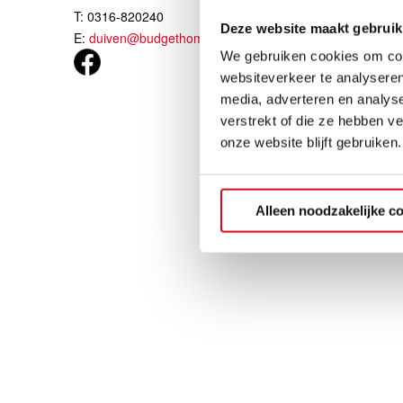
Do.
T: 0316-820240
Vr.
Deze website maakt gebruik
E:
duiven@budgethomestore.nl
Za.
We gebruiken cookies om cont
Zo.
websiteverkeer te analyseren
media, adverteren en analys
verstrekt of die ze hebben v
onze website blijft gebruiken.
Alleen noodzakelijke c