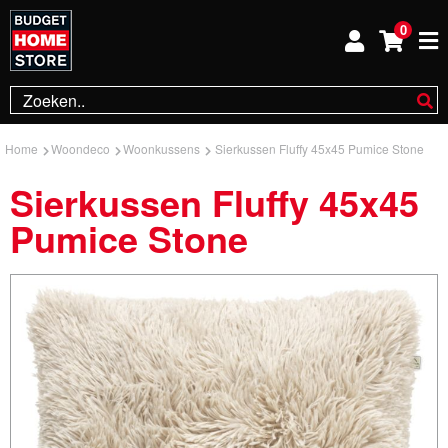
0
Home
Woondeco
Woonkussens
Sierkussen Fluffy 45x45 Pumice Stone
Sierkussen Fluffy 45x45
Pumice Stone