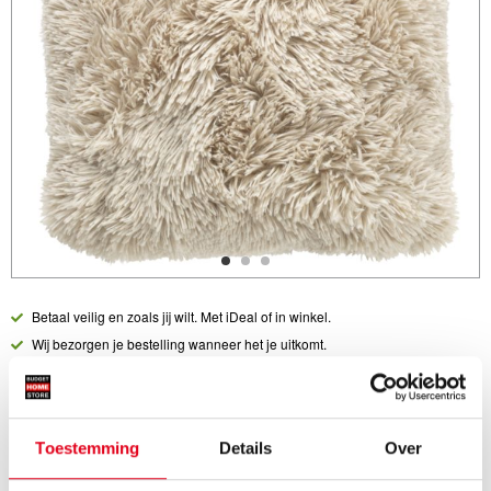
Betaal veilig en zoals jij wilt. Met iDeal of in winkel.
Wij bezorgen je bestelling wanneer het je uitkomt.
Liever afhalen in 1 van onze 19 vestigingen? Geen probleem!
Vraag over een product? Neem direct
contact
op.
Actuele winkelvoorraad?
Bel
direct met je dichtstbijzijnde winkel.
Toestemming
Details
Over
Ook verkrijgbaar: