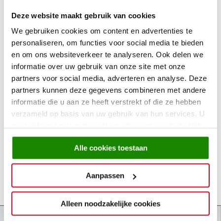
Deze website maakt gebruik van cookies
We gebruiken cookies om content en advertenties te
personaliseren, om functies voor social media te bieden
Aantal:
en om ons websiteverkeer te analyseren. Ook delen we
informatie over uw gebruik van onze site met onze
partners voor social media, adverteren en analyse. Deze
15,99
partners kunnen deze gegevens combineren met andere
informatie die u aan ze heeft verstrekt of die ze hebben
verzameld op basis van uw gebruik van hun services. U
In winkelmandje
Reserveer
gaat akkoord met onze cookies als u onze website blijft
gebruiken.
Alle cookies toestaan
Wil je het artikel zelf ervaren of direct meenemen?
Bekijk hier onze actuele winkelvoorraad
Aanpassen
Bekijk actuele winkelvoorraad
Alleen noodzakelijke cookies
Specificaties