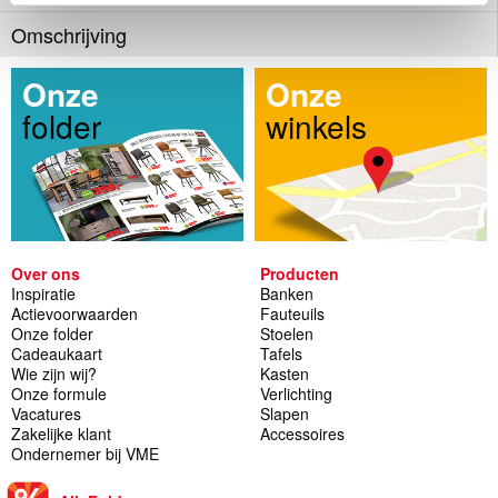
Omschrijving
Onze
Onze
folder
winkels
Over ons
Producten
Inspiratie
Banken
Actievoorwaarden
Fauteuils
Onze folder
Stoelen
Cadeaukaart
Tafels
Wie zijn wij?
Kasten
Onze formule
Verlichting
Vacatures
Slapen
Zakelijke klant
Accessoires
Ondernemer bij VME