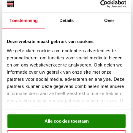
Toestemming
Details
Over
Deze website maakt gebruik van cookies
We gebruiken cookies om content en advertenties te
personaliseren, om functies voor social media te bieden
Jouw favoriete stof en kleur
en om ons websiteverkeer te analyseren. Ook delen we
Bank Paul
staat altijd op
houten poten met plastic glijdoppen
,
informatie over uw gebruik van onze site met onze
maar de bekleding kun je zelf kiezen, zodat je er zeker van kunt zijn
partners voor social media, adverteren en analyse. Deze
dat hij altijd aansluit op de rest van je interieur. Je hebt de keuze uit
partners kunnen deze gegevens combineren met andere
ontelbaar veel stoffen en kleuren
: van fluweelzachte stoffen tot
informatie die u aan ze heeft verstrekt of die ze hebben
stoer microleer in een hippe terra tint of altijd goed grijs of bruin.
verzameld op basis van uw gebruik van hun services. U
Het is aan jou!
gaat akkoord met onze cookies als u onze website blijft
gebruiken.
Alle cookies toestaan