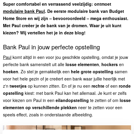
Super comfortabel en verrassend veelzijdig: ontmoet
modulaire bank Paul
. De eerste modulaire bank van Budget
Home Store en wij zijn – bevooroordeeld – mega enthousiast.
Met Paul creëer je de bank van je dromen. Waar je uit kunt
kiezen? Wij vertellen het je in deze blog!
Bank Paul in jouw perfecte opstelling
Paul
komt altijd in een voor jou geschikte opstelling, omdat je jouw
perfecte bank samenstelt uit alle
losse elementen
,
hockers
en
hoeken
. Zo stel je gemakkelijk een
hele grote opstelling
samen
voor het hele gezin of je creëert een bank waar jullie heerlijk met
z'n
tweetjes
op kunnen zitten. En of je nu een
rechte
of een
ronde
opstelling
kiest: met bank Paul kan het allemaal. Je kunt er zelfs
voor kiezen om Paul in een
eilandopstelling
te zetten of om
losse
elementen op verschillende plekken
neer te zetten voor een
speels effect, zoals in onderstaande afbeelding.