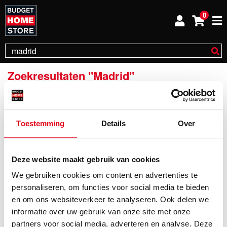
0
Zoekresultaten "madrid"
(0 Artikelen)
Filteren
Toestemming
Details
Over
Geen zoekresultaten.
Over ons
Producten
Deze website maakt gebruik van cookies
Inspiratie
Banken
Actievoorwaarden
Fauteuils
We gebruiken cookies om content en advertenties te
Onze folder
Stoelen
personaliseren, om functies voor social media te bieden
Cadeaukaart
Tafels
Wie zijn wij?
Kasten
en om ons websiteverkeer te analyseren. Ook delen we
Onze formule
Verlichting
informatie over uw gebruik van onze site met onze
Vacatures
Slapen
partners voor social media, adverteren en analyse. Deze