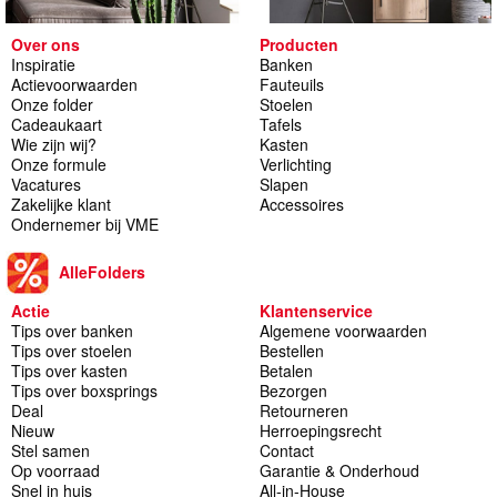
Over ons
Producten
Inspiratie
Banken
Actievoorwaarden
Fauteuils
Onze folder
Stoelen
Cadeaukaart
Tafels
Wie zijn wij?
Kasten
Onze formule
Verlichting
Vacatures
Slapen
Zakelijke klant
Accessoires
Ondernemer bij VME
AlleFolders
Actie
Klantenservice
Tips over banken
Algemene voorwaarden
Tips over stoelen
Bestellen
Tips over kasten
Betalen
Tips over boxsprings
Bezorgen
Deal
Retourneren
Nieuw
Herroepingsrecht
Stel samen
Contact
Op voorraad
Garantie & Onderhoud
Snel in huis
All-in-House