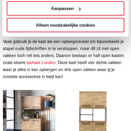
Aanpassen
Een ruimtelijke half open kast
Alleen noodzakelijke cookies
Een half open kast mag niet ontbreken in je industriële interieur.
Vaak gebruik je de kast als een opbergmeubel om bijvoorbeeld je
stapel oude tijdschriften in te verstoppen, maar dit zit met open
vakken toch nét iets anders. Daarom bestaan er half open kasten
zoals stoere
barkast London
. Deze kast heeft vier dichte vakken
waar je alles in kan opbergen en drie open vakken waar jij je
mooiste accessoires in kwijt kan!