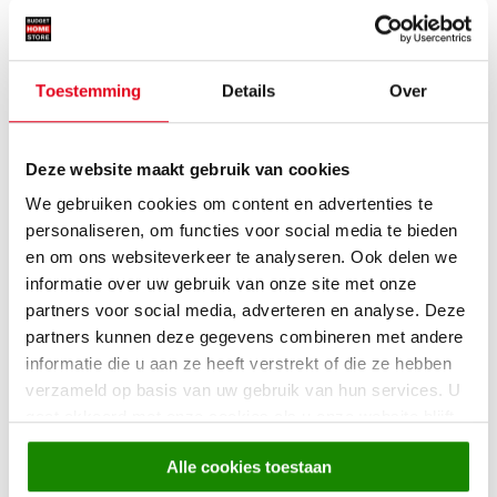
Industriële stoelen(dans)
Je weet nu wat voor een tafel er bij een industriële woonkamer
Toestemming
Details
Over
past, maar wat voor stoelen passen er bij die stoere, houten
eettafel? Combineer verschillende stoelen voor een stoere look. Ga
bijvoorbeeld voor de
eetkamerstoel Porto
. Deze stoel heeft strakke
Deze website maakt gebruik van cookies
metalen stoelpoten en een handgreep van zwart staal. Als je
We gebruiken cookies om content en advertenties te
verschillende modellen kiest, gebruik dan dezelfde kleur of ga voor
personaliseren, om functies voor social media te bieden
kleuren die in hetzelfde kleurpalet vallen. Ga je voor één model?
en om ons websiteverkeer te analyseren. Ook delen we
Kies dan eens voor diverse tinten om de industriële look af te
informatie over uw gebruik van onze site met onze
maken en een speelse sfeer te creëren.
partners voor social media, adverteren en analyse. Deze
partners kunnen deze gegevens combineren met andere
informatie die u aan ze heeft verstrekt of die ze hebben
verzameld op basis van uw gebruik van hun services. U
gaat akkoord met onze cookies als u onze website blijft
gebruiken.
Alle cookies toestaan