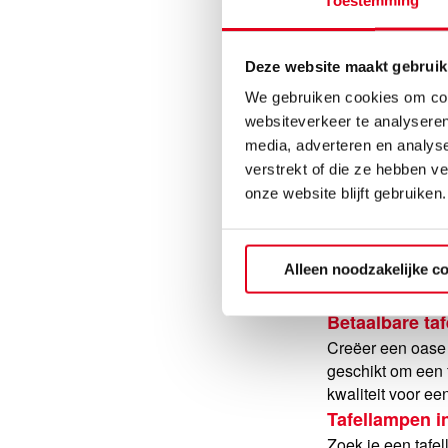
Toestemming
Deze website maakt gebruik
We gebruiken cookies om cont
websiteverkeer te analyseren
media, adverteren en analys
Lampvoet W
verstrekt of die ze hebben v
onze website blijft gebruiken.
3
Sorteren op:
Alleen noodzakelijke c
Betaalbare ta
Creëer een oase v
geschikt om een 
kwaliteit voor een
Tafellampen in
Zoek je een tafel