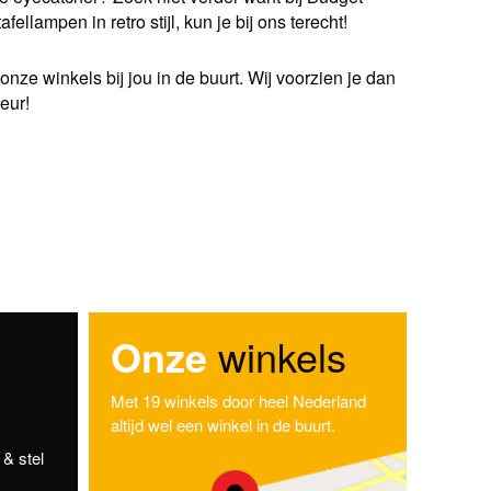
llampen in retro stijl, kun je bij ons terecht!
nze winkels bij jou in de buurt. Wij voorzien je dan
eur!
Onze
winkels
Met 19 winkels door heel Nederland
altijd wel een winkel in de buurt.
& stel