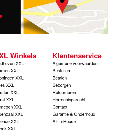
-
XL Winkels
Klantenservice
ndhoven XXL
Algemene voorwaarden
men XXL
Bestellen
oningen XXL
Betalen
es XXL
Bezorgen
erlen XXL
Retourneren
rst XXL
Herroepingsrecht
jmegen XXL
Contact
denzaal XXL
Garantie & Onderhoud
ende XXL
All-in-House
eek XXL