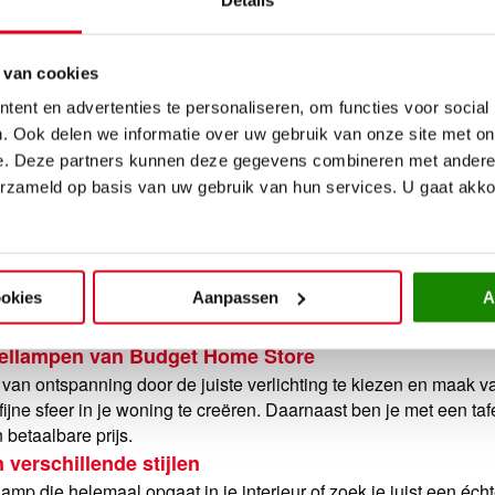
Details
 van cookies
ent en advertenties te personaliseren, om functies voor social
. Ook delen we informatie over uw gebruik van onze site met on
e. Deze partners kunnen deze gegevens combineren met andere i
ashington 14x14x39cm
erzameld op basis van uw gebruik van hun services. U gaat akk
16,-
1,99
Producten per
ookies
Aanpassen
A
fellampen van Budget Home Store
an ontspanning door de juiste verlichting te kiezen en maak van
fijne sfeer in je woning te creëren. Daarnaast ben je met een
 betaalbare prijs.
 verschillende stijlen
lamp die helemaal opgaat in je interieur of zoek je juist een éc