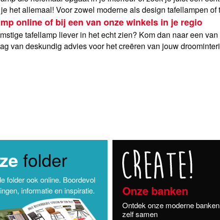
e het allemaal! Voor zowel moderne als design tafellampen of tafe
amp online of bij een van onze winkels in je regio
mstige tafellamp liever in het echt zien? Kom dan naar een van o
raag van deskundig advies voor het creëren van jouw droominteri
ze
folder
de folder ook online. Boordevol
Onze banken
ngen, informatie en inspiratie.
Ontdek onze moderne banken 
zelf samen