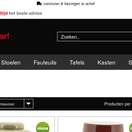
versturen & bezorgen is actief
ltijd
het beste advies
Stoelen
Fauteuils
Tafels
Kasten
S
Producten per