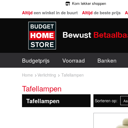
Kom lekker shoppen
Altijd
een winkel in de buurt
Altijd
de beste prijs
A
Budgetprijs
Voorraad
Banken
Home
Verlichting
Tafellampen
Tafellampen
Tafellampen
Sorteren op: