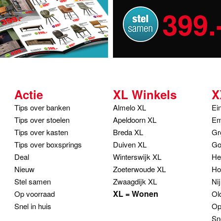
399.
Actie
XL Winkels
X
Tips over banken
Almelo XL
Ei
Tips over stoelen
Apeldoorn XL
Em
Tips over kasten
Breda XL
Gr
Tips over boxsprings
Duiven XL
Go
Deal
Winterswijk XL
He
Nieuw
Zoeterwoude XL
Ho
Stel samen
Zwaagdijk XL
Ni
XL = Wonen
Op voorraad
Ol
Snel in huis
Op
Sn